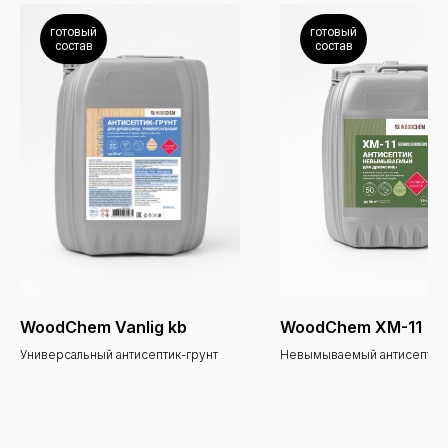
готовый
готовый
состав
состав
WoodChem Vanlig kb
WoodChem ХМ-11
Универсальный антисептик-грунт
Невымываемый антисептик